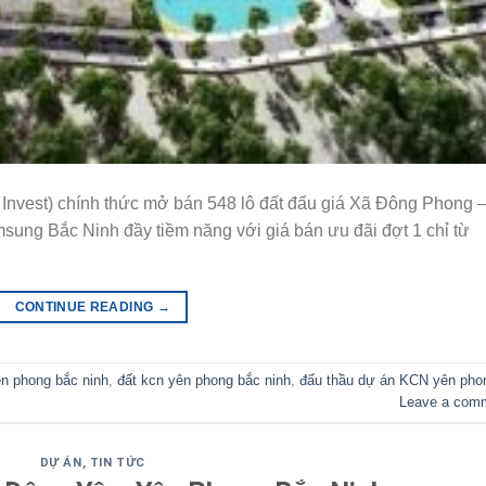
nvest) chính thức mở bán 548 lô đất đấu giá Xã Đông Phong 
msung Bắc Ninh đầy tiềm năng với giá bán ưu đãi đợt 1 chỉ từ
CONTINUE READING
→
n phong bắc ninh
,
đất kcn yên phong bắc ninh
,
đấu thầu dự án KCN yên pho
Leave a com
DỰ ÁN
,
TIN TỨC