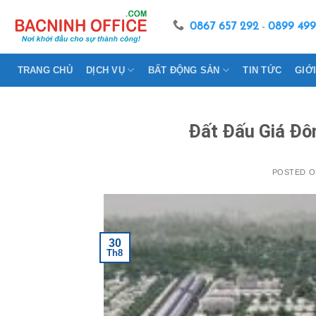
Skip
to
0867 657 292
-
0899 499
content
TRANG CHỦ
DỊCH VỤ
BẤT ĐỘNG SẢN
TIN TỨC
GIỚ
Đất Đấu Giá Đô
POSTED 
30
Th8