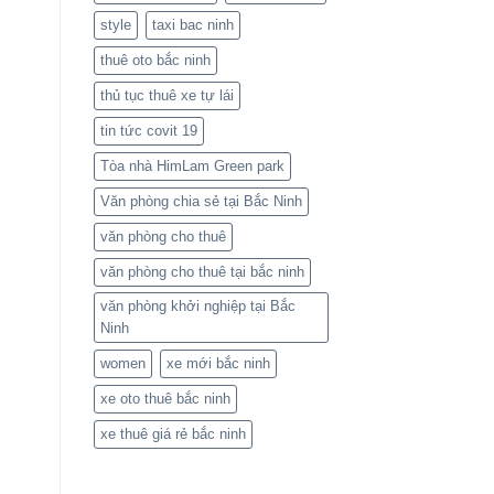
style
taxi bac ninh
thuê oto bắc ninh
thủ tục thuê xe tự lái
tin tức covit 19
Tòa nhà HimLam Green park
Văn phòng chia sẻ tại Bắc Ninh
văn phòng cho thuê
văn phòng cho thuê tại bắc ninh
văn phòng khởi nghiệp tại Bắc
Ninh
women
xe mới bắc ninh
xe oto thuê bắc ninh
xe thuê giá rẻ bắc ninh