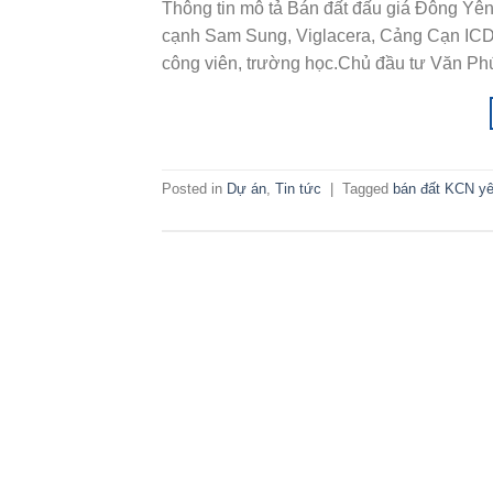
Thông tin mô tả Bán đất đấu giá Đông Yê
cạnh Sam Sung, Viglacera, Cảng Cạn ICD, c
công viên, trường học.Chủ đầu tư Văn Ph
Posted in
Dự án
,
Tin tức
|
Tagged
bán đất KCN yê