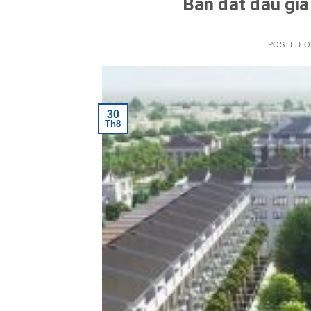
Bán đất đấu giá
POSTED 
30
Th8