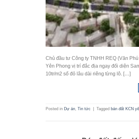
Chủ đầu tư Công ty TNHH REQ (Văn Phú I
Yên Phong vị trí đắc địa ngay đối diện Sa
10tr/m2 sổ đỏ lâu dài riêng từng lô. […]
Posted in
Dự án
,
Tin tức
|
Tagged
bán đất KCN yê