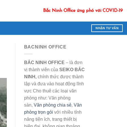
Bắc Ninh Office ứng phó với COVID-19
NHẬN TƯ VẤN
BACNINH OFFICE
BẮC NINH OFFICE
– là đơn
vị thành viên của
SEIKO BẮC
NINH
,
chính thức được thành
lập và đưa vào hoạt động lĩnh
vực Cho thuê các loại văn
phòng như: Văn phòng
sàn,
Văn phòng chia sẻ
,
Văn
phòng trọn gói
với nhiều tính
năng tiện ích, trang thiết bị
hiện đại, không gian thoáng