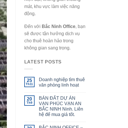
mát, khu vực làm việc năng
động.
Đến với
Bắc Ninh Office
, bạn
sẽ được tận hưởng dịch vụ
cho thuê hoàn hảo trong
không gian sang trọng.
LATEST POSTS
Doanh nghiệp tìm thuê
25
Th11
văn phòng linh hoạt
BÁN ĐẤT DỰ ÁN
20
Th9
VẠN PHÚC VẠN AN
BẮC NINH Ninh. Liên
hệ để mua giá tốt.
BẮC NINH OFFICE –