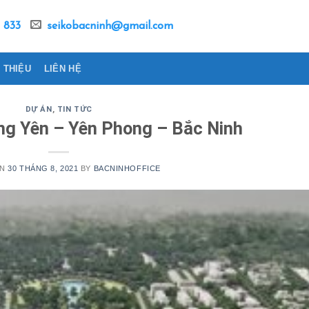
 833
seikobacninh@gmail.com
I THIỆU
LIÊN HỆ
DỰ ÁN
,
TIN TỨC
ng Yên – Yên Phong – Bắc Ninh
ON
30 THÁNG 8, 2021
BY
BACNINHOFFICE