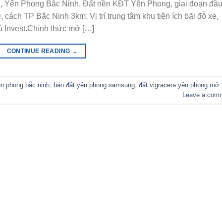
n, Yên Phong Bắc Ninh, Đất nền KĐT Yên Phong, giai đoạn đầu
ách TP Bắc Ninh 3km. Vị trí trung tâm khu tiện ích bãi đỗ xe,
ú Invest.Chính thức mở […]
CONTINUE READING
→
n phong bắc ninh
,
bán đất yên phong samsung
,
đất vigracera yên phong mở
Leave a com