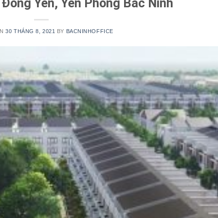
 Đông Yên, Yên Phong Bắc Ninh
ON
30 THÁNG 8, 2021
BY
BACNINHOFFICE