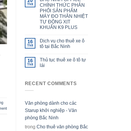
20
Th9
CHÍNH THỨC PHÂN
PHỐI SẢN PHẨM
MÁY ĐO THÂN NHIỆT
TỰ ĐỘNG XỊT
KHUẨN K9 PLUS
Dịch vụ cho thuê xe ô
16
Th9
tô tại Bắc Ninh
–
Thủ tục thuê xe ô tô tự
16
Th9
lái
RECENT COMMENTS
ng
Văn phòng dành cho các
ment
Starup khởi nghiệp - Văn
phòng Bắc Ninh
trong
Cho thuê văn phòng Bắc