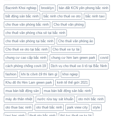
Bacninh Khoi nghiep
brooklyn
bán đất KCN yên phong bắc ninh
bất động sản bắc ninh
bắc ninh cho thuê xe oto
bắc ninh taxi
cho thue văn phòng bắc ninh
Cho thuê văn phòng
cho thuê văn phòng chia sẻ tại bắc ninh
cho thuê văn phòng tại bắc ninh
Cho thuê văn phòng ảo
Cho thuê xe oto tại bắc ninh
Cho thuê xe tự lái
chung cư cao cấp bắc ninh
chung cư him lam green park
covid
cách phòng chống covit-19
Dịch vụ cho thuê xe ô tô tại Bắc Ninh
fashion
khi bị côvit-19 thì làm gì
khoi ngiep
Khu đô thị Him Lam green park
kinh tế thế giới 2021
mua bán bất động sản
mua bán bất động sản bắc ninh
máy đo thân nhiệt
nước rửa tay sát khuẩn
oto mới bắc ninh
oto thue bac ninh
oto thuê bắc ninh
park view city
style
taxi bac ninh
thuê oto bắc ninh
thủ tục thuê xe tự lái