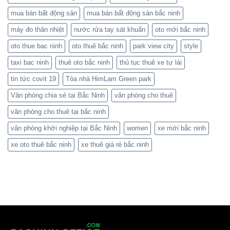
mua bán bất động sản
mua bán bất động sản bắc ninh
máy đo thân nhiệt
nước rửa tay sát khuẩn
oto mới bắc ninh
oto thue bac ninh
oto thuê bắc ninh
park view city
style
taxi bac ninh
thuê oto bắc ninh
thủ tục thuê xe tự lái
tin tức covit 19
Tòa nhà HimLam Green park
Văn phòng chia sẻ tại Bắc Ninh
văn phòng cho thuê
văn phòng cho thuê tại bắc ninh
văn phòng khởi nghiệp tại Bắc Ninh
women
xe mới bắc ninh
xe oto thuê bắc ninh
xe thuê giá rẻ bắc ninh