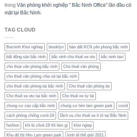
trong
Văn phòng khởi nghiệp ” Bắc Ninh Office” lần đầu có
mặt tại Bắc Ninh.
TAG CLOUD
Bacninh Khoi nghiep
brooklyn
bán đất KCN yên phong bắc ninh
bất động sản bắc ninh
bắc ninh cho thuê xe oto
bắc ninh taxi
cho thue văn phòng bắc ninh
Cho thuê văn phòng
cho thuê văn phòng chia sẻ tại bắc ninh
cho thuê văn phòng tại bắc ninh
Cho thuê văn phòng ảo
Cho thuê xe oto tại bắc ninh
Cho thuê xe tự lái
chung cư cao cấp bắc ninh
chung cư him lam green park
covid
cách phòng chống covit-19
Dịch vụ cho thuê xe ô tô tại Bắc Ninh
fashion
khi bị côvit-19 thì làm gì
khoi ngiep
Khu đô thị Him Lam green park
kinh tế thế giới 2021