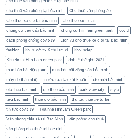
cho thuê văn phòng chia sẻ tại bắc ninh
cho thuê văn phòng tại bắc ninh
Cho thuê văn phòng ảo
Cho thuê xe oto tại bắc ninh
Cho thuê xe tự lái
chung cư cao cấp bắc ninh
chung cư him lam green park
covid
cách phòng chống covit-19
Dịch vụ cho thuê xe ô tô tại Bắc Ninh
fashion
khi bị côvit-19 thì làm gì
khoi ngiep
Khu đô thị Him Lam green park
kinh tế thế giới 2021
mua bán bất động sản
mua bán bất động sản bắc ninh
máy đo thân nhiệt
nước rửa tay sát khuẩn
oto mới bắc ninh
oto thue bac ninh
oto thuê bắc ninh
park view city
style
taxi bac ninh
thuê oto bắc ninh
thủ tục thuê xe tự lái
tin tức covit 19
Tòa nhà HimLam Green park
Văn phòng chia sẻ tại Bắc Ninh
văn phòng cho thuê
văn phòng cho thuê tại bắc ninh