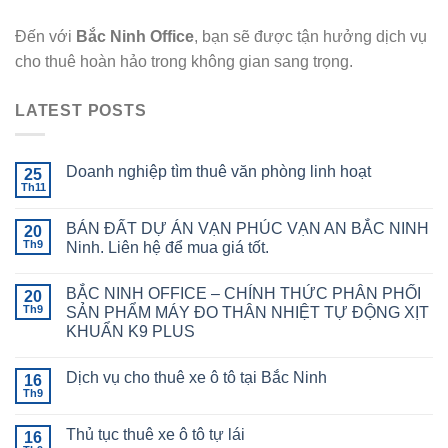
Đến với
Bắc Ninh Office
, bạn sẽ được tận hưởng dịch vụ
cho thuê hoàn hảo trong không gian sang trọng.
LATEST POSTS
Doanh nghiệp tìm thuê văn phòng linh hoạt
25
Th11
BÁN ĐẤT DỰ ÁN VẠN PHÚC VẠN AN BẮC NINH
20
Th9
Ninh. Liên hệ để mua giá tốt.
BẮC NINH OFFICE – CHÍNH THỨC PHÂN PHỐI
20
Th9
SẢN PHẨM MÁY ĐO THÂN NHIỆT TỰ ĐỘNG XỊT
KHUẨN K9 PLUS
Dịch vụ cho thuê xe ô tô tại Bắc Ninh
16
Th9
Thủ tục thuê xe ô tô tự lái
16