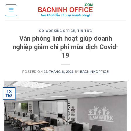
Skip
to
content
CO-WORKING OFFICE
,
TIN TỨC
Văn phòng linh hoạt giúp doanh
nghiệp giảm chi phí mùa dịch Covid-
19
POSTED ON
13 THÁNG 8, 2021
BY
BACNINHOFFICE
13
Th8