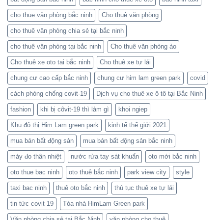
cho thue văn phòng bắc ninh
Cho thuê văn phòng
cho thuê văn phòng chia sẻ tại bắc ninh
cho thuê văn phòng tại bắc ninh
Cho thuê văn phòng ảo
Cho thuê xe oto tại bắc ninh
Cho thuê xe tự lái
chung cư cao cấp bắc ninh
chung cư him lam green park
covid
cách phòng chống covit-19
Dịch vụ cho thuê xe ô tô tại Bắc Ninh
fashion
khi bị côvit-19 thì làm gì
khoi ngiep
Khu đô thị Him Lam green park
kinh tế thế giới 2021
mua bán bất động sản
mua bán bất động sản bắc ninh
máy đo thân nhiệt
nước rửa tay sát khuẩn
oto mới bắc ninh
oto thue bac ninh
oto thuê bắc ninh
park view city
style
taxi bac ninh
thuê oto bắc ninh
thủ tục thuê xe tự lái
tin tức covit 19
Tòa nhà HimLam Green park
Văn phòng chia sẻ tại Bắc Ninh
văn phòng cho thuê