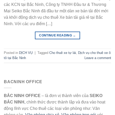
các KCN tại Bắc Ninh, Công ty TNHH Đầu tư & Thương
Mại Seiko Bắc Ninh đã đầu tư một dàn xe bán tải đời mới
và khởi động dịch vụ cho thuê Xe bán tải giá rẻ tại Bắc
Ninh. Với các ưu điểm […]
CONTINUE READING
→
Posted in
DỊCH VỤ
|
Tagged
Cho thuê xe tự lái
,
Dịch vụ cho thuê xe ô
tô tại Bắc Ninh
Leave a comment
BACNINH OFFICE
BẮC NINH OFFICE
– là đơn vị thành viên của
SEIKO
BẮC NINH
,
chính thức được thành lập và đưa vào hoạt
động lĩnh vực Cho thuê các loại văn phòng như: Văn
phòng sàn,
Văn phòng chia sẻ
,
Văn phòng trọn gói
với