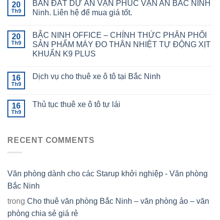
BÁN ĐẤT DỰ ÁN VẠN PHÚC VẠN AN BẮC NINH
20
Th9
Ninh. Liên hệ để mua giá tốt.
BẮC NINH OFFICE – CHÍNH THỨC PHÂN PHỐI
20
Th9
SẢN PHẨM MÁY ĐO THÂN NHIỆT TỰ ĐỘNG XỊT
KHUẨN K9 PLUS
Dịch vụ cho thuê xe ô tô tại Bắc Ninh
16
Th9
Thủ tục thuê xe ô tô tự lái
16
Th9
RECENT COMMENTS
Văn phòng dành cho các Starup khởi nghiệp - Văn phòng
Bắc Ninh
trong
Cho thuê văn phòng Bắc Ninh – văn phòng ảo – văn
phòng chia sẻ giá rẻ