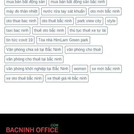
mua bán bất động sản
mua bán bất động sản bắc ninh
máy đo thân nhiệt
nước rửa tay sát khuẩn
oto mới bắc ninh
oto thue bac ninh
oto thuê bắc ninh
park view city
style
taxi bac ninh
thuê oto bắc ninh
thủ tục thuê xe tự lái
tin tức covit 19
Tòa nhà HimLam Green park
Văn phòng chia sẻ tại Bắc Ninh
văn phòng cho thuê
văn phòng cho thuê tại bắc ninh
văn phòng khởi nghiệp tại Bắc Ninh
women
xe mới bắc ninh
xe oto thuê bắc ninh
xe thuê giá rẻ bắc ninh