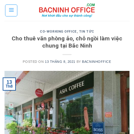
Skip
to
content
CO-WORKING OFFICE
,
TIN TỨC
Cho thuê văn phòng ảo, chỗ ngồi làm việc
chung tại Bắc Ninh
POSTED ON
13 THÁNG 8, 2021
BY
BACNINHOFFICE
13
Th8