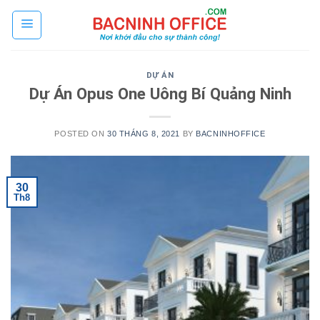
Skip
to
content
DỰ ÁN
Dự Án Opus One Uông Bí Quảng Ninh
POSTED ON
30 THÁNG 8, 2021
BY
BACNINHOFFICE
30
Th8