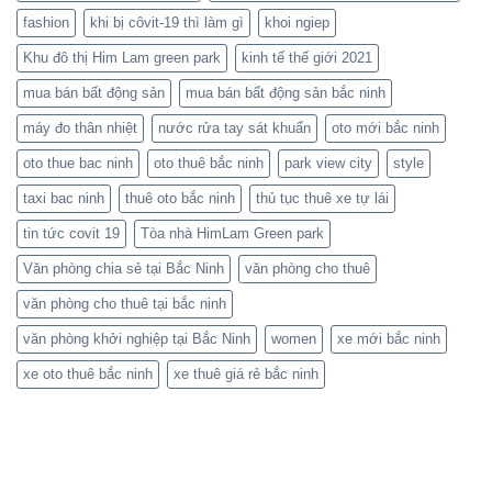
fashion
khi bị côvit-19 thì làm gì
khoi ngiep
Khu đô thị Him Lam green park
kinh tế thế giới 2021
mua bán bất động sản
mua bán bất động sản bắc ninh
máy đo thân nhiệt
nước rửa tay sát khuẩn
oto mới bắc ninh
oto thue bac ninh
oto thuê bắc ninh
park view city
style
taxi bac ninh
thuê oto bắc ninh
thủ tục thuê xe tự lái
tin tức covit 19
Tòa nhà HimLam Green park
Văn phòng chia sẻ tại Bắc Ninh
văn phòng cho thuê
văn phòng cho thuê tại bắc ninh
văn phòng khởi nghiệp tại Bắc Ninh
women
xe mới bắc ninh
xe oto thuê bắc ninh
xe thuê giá rẻ bắc ninh