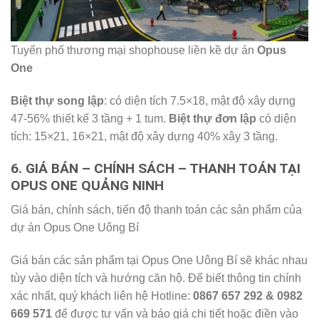
Tuyến phố thương mại shophouse liền kề dự án
Opus
One
Biệt thự song lập
: có diện tích 7.5×18, mật độ xây dựng
47-56% thiết kế 3 tầng + 1 tum.
Biệt thự đơn lập
có diện
tích: 15×21, 16×21, mật độ xây dựng 40% xây 3 tầng.
6. GIÁ BÁN – CHÍNH SÁCH – THANH TOÁN TẠI
OPUS ONE QUẢNG NINH
Giá bán, chính sách, tiến độ thanh toán các sản phẩm của
dự án Opus One Uông Bí
Giá bán các sản phẩm tại Opus One Uông Bí sẽ khác nhau
tùy vào diện tích và hướng căn hộ. Để biết thông tin chính
xác nhất, quý khách liên hệ Hotline:
0867 657 292 & 0982
669 571
để được tư vấn và báo giá chi tiết hoặc điền vào