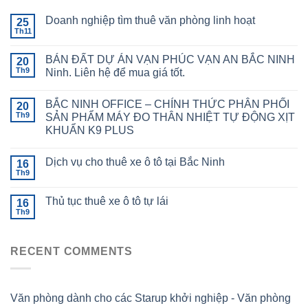
Doanh nghiệp tìm thuê văn phòng linh hoạt
25
Th11
BÁN ĐẤT DỰ ÁN VẠN PHÚC VẠN AN BẮC NINH
20
Th9
Ninh. Liên hệ để mua giá tốt.
BẮC NINH OFFICE – CHÍNH THỨC PHÂN PHỐI
20
Th9
SẢN PHẨM MÁY ĐO THÂN NHIỆT TỰ ĐỘNG XỊT
KHUẨN K9 PLUS
Dịch vụ cho thuê xe ô tô tại Bắc Ninh
16
Th9
Thủ tục thuê xe ô tô tự lái
16
Th9
RECENT COMMENTS
Văn phòng dành cho các Starup khởi nghiệp - Văn phòng