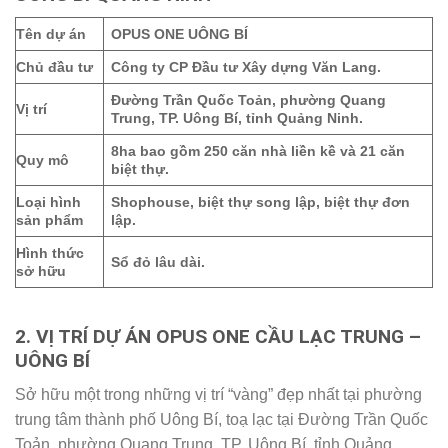
Tên dự án
OPUS ONE UÔNG BÍ
Chủ đầu tư
Công ty CP Đầu tư Xây dựng Văn Lang.
Đường Trần Quốc Toản, phường Quang
Vị trí
Trung, TP. Uông Bí, tỉnh Quảng Ninh.
8ha bao gồm 250 căn nhà liền kề và 21 căn
Quy mô
biệt thự.
Loại hình
Shophouse, biệt thự song lập, biệt thự đơn
sản phẩm
lập.
Hình thức
Sổ đỏ lâu dài.
sở hữu
2. VỊ TRÍ DỰ ÁN OPUS ONE CẦU LẠC TRUNG –
UÔNG BÍ
Sở hữu một trong những vị trí “vàng” đẹp nhất tại phường
trung tâm thành phố Uông Bí, toạ lạc tại Đường Trần Quốc
Toản, phường Quang Trung, TP. Uông Bí, tỉnh Quảng