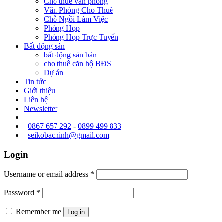
Cho thuê văn phòng
Văn Phòng Cho Thuê
Chỗ Ngồi Làm Việc
Phòng Họp
Phòng Họp Trực Tuyến
Bất động sản
bất động sản bán
cho thuê căn hộ BĐS
Dự án
Tin tức
Giới thiệu
Liên hệ
Newsletter
0867 657 292
-
0899 499 833
seikobacninh@gmail.com
Login
Username or email address
*
Password
*
Remember me
Log in