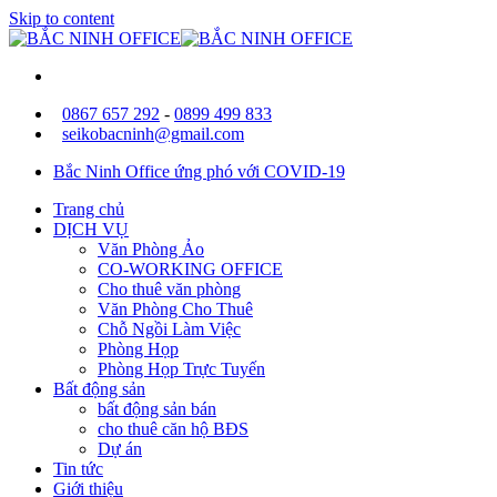
Skip to content
0867 657 292
-
0899 499 833
seikobacninh@gmail.com
Bắc Ninh Office ứng phó với COVID-19
Trang chủ
DỊCH VỤ
Văn Phòng Ảo
CO-WORKING OFFICE
Cho thuê văn phòng
Văn Phòng Cho Thuê
Chỗ Ngồi Làm Việc
Phòng Họp
Phòng Họp Trực Tuyến
Bất động sản
bất động sản bán
cho thuê căn hộ BĐS
Dự án
Tin tức
Giới thiệu