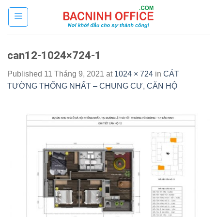
Skip
to
content
can12-1024×724-1
Published
11 Tháng 9, 2021
at
1024 × 724
in
CÁT
TƯỜNG THỐNG NHẤT – CHUNG CƯ, CĂN HỘ