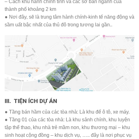
– Cách khu hành chính tỉnh và các sở ban ngành của
thành phố khoảng 2 km
● Nơi đây, sẽ là trung tâm hành chính-kinh tế năng động và
sầm uất bậc nhất của thủ đô trong tương lai gần..
III. TIỆN ÍCH DỰ ÁN
● Tầng bán hầm của các tòa nhà: Là khu để ô tô, xe máy.
● Tầng 01 của các tòa nhà: Là khu sảnh chính, khu luyện
tập thể thao, khu nhà trẻ mầm non, khu thương mại – khu
sinh hoạt cộng đồng – khu dịch vụ, ….. đây là nơi phục vụ