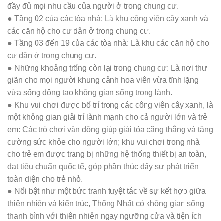
đầy đủ mọi nhu cầu của người ở trong chung cư.
● Tầng 02 của các tòa nhà: Là khu công viên cây xanh và
các căn hộ cho cư dân ở trong chung cư.
● Tầng 03 đến 19 của các tòa nhà: Là khu các căn hộ cho
cư dân ở trong chung cư.
● Những khoảng trống còn lại trong chung cư: Là nơi thư
giãn cho mọi người khung cảnh hoa viên vừa tĩnh lặng
vừa sống động tạo không gian sống trong lành.
● Khu vui chơi được bố trí trong các công viên cây xanh, là
một không gian giải trí lành mạnh cho cả người lớn và trẻ
em: Các trò chơi vận động giúp giải tỏa căng thẳng và tăng
cường sức khỏe cho người lớn; khu vui chơi trong nhà
cho trẻ em được trang bị những hệ thống thiết bị an toàn,
đạt tiêu chuẩn quốc tế, góp phần thúc đẩy sự phát triển
toàn diện cho trẻ nhỏ.
● Nổi bật như một bức tranh tuyệt tác về sự kết hợp giữa
thiên nhiên và kiến trúc, Thống Nhất có không gian sống
thanh bình với thiên nhiên ngay ngưỡng cửa và tiện ích