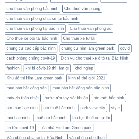
cho thue văn phòng bắc ninh
Cho thuê văn phòng
cho thuê văn phòng chia sẻ tại bắc ninh
cho thuê văn phòng tại bắc ninh
Cho thuê văn phòng ảo
Cho thuê xe oto tại bắc ninh
Cho thuê xe tự lái
chung cư cao cấp bắc ninh
chung cư him lam green park
covid
cách phòng chống covit-19
Dịch vụ cho thuê xe ô tô tại Bắc Ninh
fashion
khi bị côvit-19 thì làm gì
khoi ngiep
Khu đô thị Him Lam green park
kinh tế thế giới 2021
mua bán bất động sản
mua bán bất động sản bắc ninh
máy đo thân nhiệt
nước rửa tay sát khuẩn
oto mới bắc ninh
oto thue bac ninh
oto thuê bắc ninh
park view city
style
taxi bac ninh
thuê oto bắc ninh
thủ tục thuê xe tự lái
tin tức covit 19
Tòa nhà HimLam Green park
Văn phòng chia sẻ tại Bắc Ninh
văn phòng cho thuê