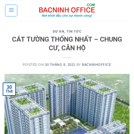
Skip
to
content
DỰ ÁN
,
TIN TỨC
CÁT TƯỜNG THỐNG NHẤT – CHUNG
CƯ, CĂN HỘ
POSTED ON
30 THÁNG 8, 2021
BY
BACNINHOFFICE
30
Th8