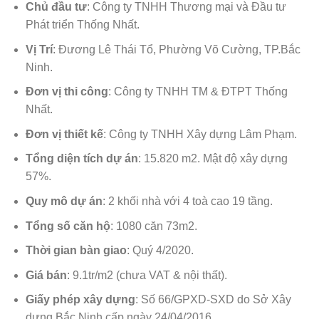
Chủ đầu tư
: Công ty TNHH Thương mại và Đầu tư
Phát triển Thống Nhất.
Vị Trí
: Đương Lê Thái Tổ, Phường Võ Cường, TP.Bắc
Ninh.
Đơn vị thi công
: Công ty TNHH TM & ĐTPT Thống
Nhất.
Đơn vị thiết kế
: Công ty TNHH Xây dựng Lâm Phạm.
Tổng diện tích dự án
: 15.820 m2. Mật độ xây dựng
57%.
Quy mô dự án
: 2 khối nhà với 4 toà cao 19 tầng.
Tổng số căn hộ
: 1080 căn 73m2.
Thời gian bàn giao
: Quý 4/2020.
Giá bán
: 9.1tr/m2 (chưa VAT & nội thất).
Giấy phép xây dựng
: Số 66/GPXD-SXD do Sở Xây
dựng Bắc Ninh cấp ngày 24/04/2016.