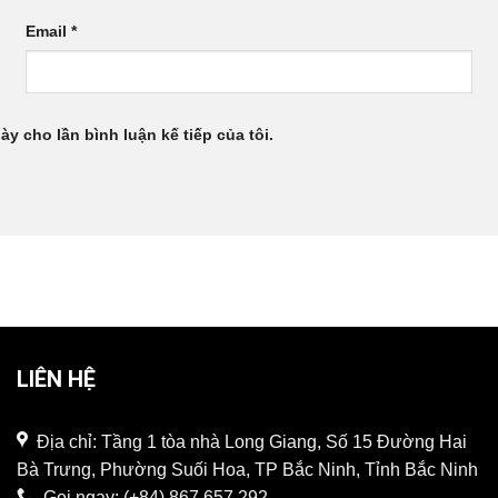
Email
*
ày cho lần bình luận kế tiếp của tôi.
LIÊN HỆ
Địa chỉ: Tầng 1 tòa nhà Long Giang, Số 15 Đường Hai
Bà Trưng, Phường Suối Hoa, TP Bắc Ninh, Tỉnh Bắc Ninh
Gọi ngay:
(+84) 867 657 292