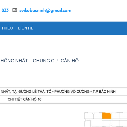
 833
seikobacninh@gmail.com
I THIỆU
LIÊN HỆ
HỐNG NHẤT – CHUNG CƯ, CĂN HỘ