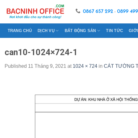
Skip
to
0867 657 292
-
0899 499
content
TRANG CHỦ
DỊCH VỤ
BẤT ĐỘNG SẢN
TIN TỨC
GIỚ
can10-1024×724-1
Published
11 Tháng 9, 2021
at
1024 × 724
in
CÁT TƯỜNG T