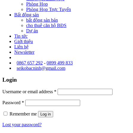
Phòng Họp
Phòng Họp Trực Tuyến
Bất động sản
bất động sản bán
cho thuê căn hộ BĐS
Dự án
Tin tức
Giới thiệu
Liên hệ
Newsletter
0867 657 292
-
0899 499 833
seikobacninh@gmail.com
Login
Username or email address
*
Password
*
Remember me
Log in
Lost your password?