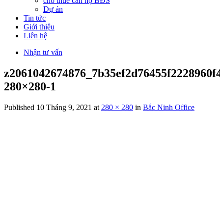
cho thuê căn hộ BĐS
Dự án
Tin tức
Giới thiệu
Liên hệ
Nhận tư vấn
z2061042674876_7b35ef2d76455f2228960f4
280×280-1
Published
10 Tháng 9, 2021
at
280 × 280
in
Bắc Ninh Office