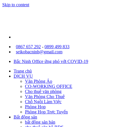
Skip to content
0867 657 292
-
0899 499 833
seikobacninh@gmail.com
Bắc Ninh Office ứng phó với COVID-19
Trang chủ
DỊCH VỤ
Văn Phòng Ảo
CO-WORKING OFFICE
Cho thuê văn phòng
Văn Phòng Cho Thuê
Chỗ Ngồi Làm Việc
Phòng Họp
Phòng Họp Trực Tuyến
Bất động sản
bất động sản bán