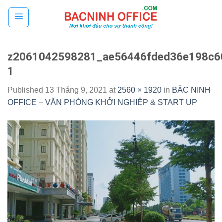
Skip
to
content
z2061042598281_ae56446fded36e198c6
1
Published
13 Tháng 9, 2021
at
2560 × 1920
in
BẮC NINH
OFFICE – VĂN PHÒNG KHỞI NGHIỆP & START UP