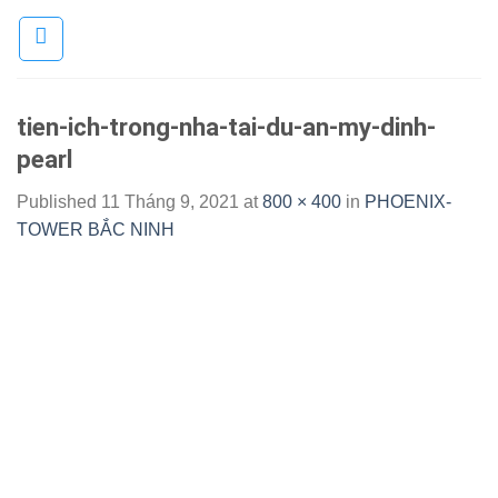
Skip
to
content
tien-ich-trong-nha-tai-du-an-my-dinh-
pearl
Published
11 Tháng 9, 2021
at
800 × 400
in
PHOENIX-
TOWER BẮC NINH