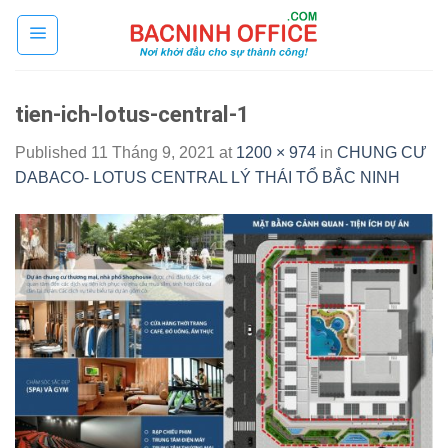
Skip
to
content
tien-ich-lotus-central-1
Published
11 Tháng 9, 2021
at
1200 × 974
in
CHUNG CƯ
DABACO- LOTUS CENTRAL LÝ THÁI TỔ BẮC NINH