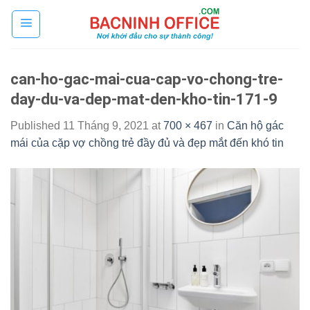
Skip
to
content
can-ho-gac-mai-cua-cap-vo-chong-tre-
day-du-va-dep-mat-den-kho-tin-171-9
Published
11 Tháng 9, 2021
at
700 × 467
in
Căn hộ gác
mái của cặp vợ chồng trẻ đầy đủ và đẹp mắt đến khó tin