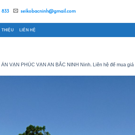
 833
seikobacninh@gmail.com
I THIỆU
LIÊN HỆ
N VẠN PHÚC VẠN AN BẮC NINH Ninh. Liên hệ để mua giá t