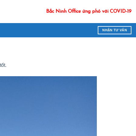
Bắc Ninh Office ứng phó với COVID-19
NHẬN TƯ VẤN
ốt.