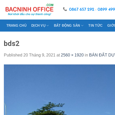
Skip
to
0867 657 292
-
0899 499
content
TRANG CHỦ
DỊCH VỤ
BẤT ĐỘNG SẢN
TIN TỨC
GIỚ
bds2
Published
20 Tháng 9, 2021
at
2560 × 1920
in
BÁN ĐẤT DỰ Á