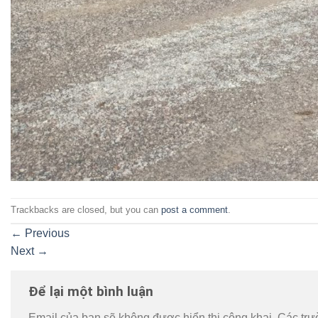
Trackbacks are closed, but you can
post a comment
.
←
Previous
Next
→
Để lại một bình luận
Email của bạn sẽ không được hiển thị công khai.
Các trư