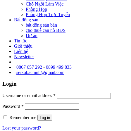
Chỗ Ngồi Làm Việc
Phòng Họp
Phòng Họp Trực Tuyến
Bất động sản
bất động sản bán
cho thuê căn hộ BĐS
Dự án
Tin tức
Giới thiệu
Liên hệ
Newsletter
0867 657 292
-
0899 499 833
seikobacninh@gmail.com
Login
Username or email address
*
Password
*
Remember me
Log in
Lost your password?