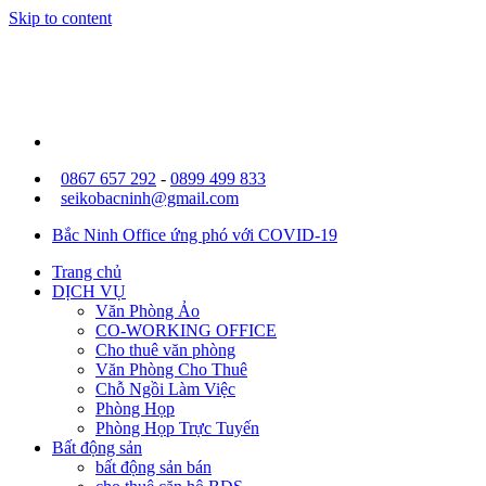
Skip to content
0867 657 292
-
0899 499 833
seikobacninh@gmail.com
Bắc Ninh Office ứng phó với COVID-19
Trang chủ
DỊCH VỤ
Văn Phòng Ảo
CO-WORKING OFFICE
Cho thuê văn phòng
Văn Phòng Cho Thuê
Chỗ Ngồi Làm Việc
Phòng Họp
Phòng Họp Trực Tuyến
Bất động sản
bất động sản bán