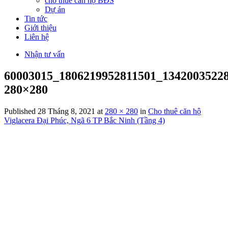
cho thuê căn hộ BĐS
Dự án
Tin tức
Giới thiệu
Liên hệ
Nhận tư vấn
60003015_1806219952811501_1342003522
280×280
Published
28 Tháng 8, 2021
at
280 × 280
in
Cho thuê căn hộ
Viglacera Đại Phúc, Ngã 6 TP Bắc Ninh (Tầng 4)