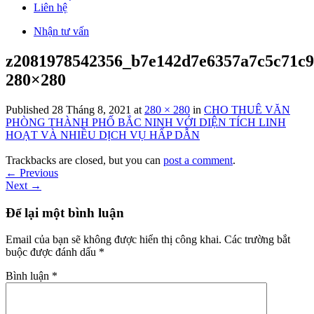
Liên hệ
Nhận tư vấn
z2081978542356_b7e142d7e6357a7c5c71c9
280×280
Published
28 Tháng 8, 2021
at
280 × 280
in
CHO THUÊ VĂN
PHÒNG THÀNH PHỐ BẮC NINH VỚI DIỆN TÍCH LINH
HOẠT VÀ NHIỀU DỊCH VỤ HẤP DẪN
Trackbacks are closed, but you can
post a comment
.
←
Previous
Next
→
Để lại một bình luận
Email của bạn sẽ không được hiển thị công khai.
Các trường bắt
buộc được đánh dấu
*
Bình luận
*