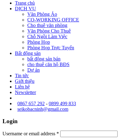
Trang chủ
DỊCH VỤ
Văn Phòng Ảo
CO-WORKING OFFICE
Cho thuê văn phòng
Văn Phòng Cho Thuê
Chỗ Ngồi Làm Việc
Phòng Họp
Phòng Họp Trực Tuyến
Bất động sản
bất động sản bán
cho thuê căn hộ BĐS
Dự án
Tin tức
Giới thiệu
Liên hệ
Newsletter
0867 657 292
-
0899 499 833
seikobacninh@gmail.com
Login
Username or email address
*