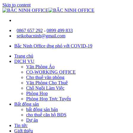
Skip to content
0867 657 292
-
0899 499 833
seikobacninh@gmail.com
Bắc Ninh Office ứng phó với COVID-19
Trang chủ
DỊCH VỤ
Văn Phòng Ảo
CO-WORKING OFFICE
Cho thuê văn phòng
Văn Phòng Cho Thuê
Chỗ Ngồi Làm Việc
Phòng Họp
Phòng Họp Trực Tuyến
Bất động sản
bất động sản bán
cho thuê căn hộ BĐS
Dự án
Tin tức
Giới thiệu