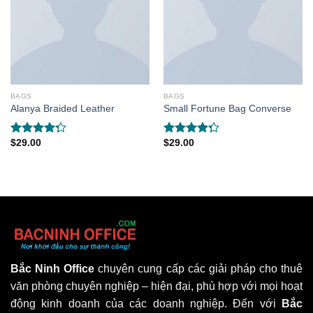
BAGS
BAGS
Alanya Braided Leather
Small Fortune Bag Converse
$
29.00
$
29.00
Rated
Rated
4.00
out
4.00
out
of 5
of 5
Bắc Ninh Office
chuyên cung cấp các giải pháp cho thuê
văn phòng chuyên nghiệp – hiện đại, phù hợp với mọi hoạt
động kinh doanh của các doanh nghiệp. Đến với
Bắc