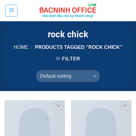
Skip
to
content
rock chick
HOME
/
PRODUCTS TAGGED “ROCK CHICK”
FILTER
Add to
Add to
wishlist
wishlist