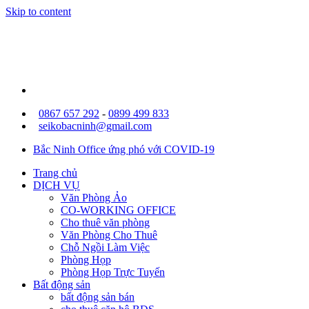
Skip to content
0867 657 292
-
0899 499 833
seikobacninh@gmail.com
Bắc Ninh Office ứng phó với COVID-19
Trang chủ
DỊCH VỤ
Văn Phòng Ảo
CO-WORKING OFFICE
Cho thuê văn phòng
Văn Phòng Cho Thuê
Chỗ Ngồi Làm Việc
Phòng Họp
Phòng Họp Trực Tuyến
Bất động sản
bất động sản bán