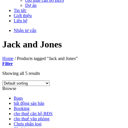
cho thuê căn hộ BĐS
Dự án
Tin tức
Giới thiệu
Liên hệ
Nhận tư vấn
Jack and Jones
Home
/
Products tagged “Jack and Jones”
Filter
Showing all 5 results
Browse
Bags
bất động sản bán
Booking
cho thuê căn hộ BĐS
cho thuê văn phòng
Chưa phân loại