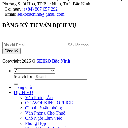
Phường Suối Hoa, TP Bắc Ninh, Tỉnh Bắc Ninh
Gọi ngay:
(+84) 867 657 292
Email:
seikobacninh@gmail.com
ĐĂNG KÝ TƯ VẤN DỊCH VỤ
Copyright 2026 ©
SEIKO Bắc Ninh
Search for:
Trang chủ
DỊCH VỤ
Văn Phòng Ảo
CO-WORKING OFFICE
Cho thuê văn phòng
Văn Phòng Cho Thuê
Chỗ Ngồi Làm Việc
Phòng Họp