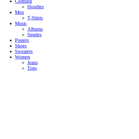
Clothing
Hoodies
Men
T-Shirts
Music
Albums
Singles
Posters
Shoes
Sweaters
Women
Jeans
Tops