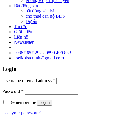
Phòng Họp Trực Tuyến
Bất động sản
bất động sản bán
cho thuê căn hộ BĐS
Dự án
Tin tức
Giới thiệu
Liên hệ
Newsletter
0867 657 292
-
0899 499 833
seikobacninh@gmail.com
Login
Username or email address
*
Password
*
Remember me
Log in
Lost your password?