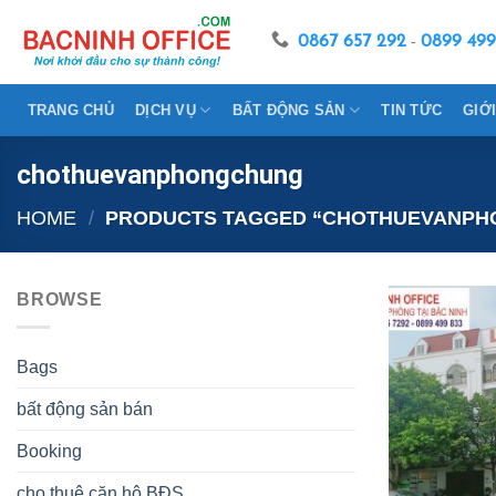
Skip
to
0867 657 292
-
0899 499
content
TRANG CHỦ
DỊCH VỤ
BẤT ĐỘNG SẢN
TIN TỨC
GIỚ
chothuevanphongchung
HOME
/
PRODUCTS TAGGED “CHOTHUEVANPH
BROWSE
Bags
bất động sản bán
Booking
cho thuê căn hộ BĐS