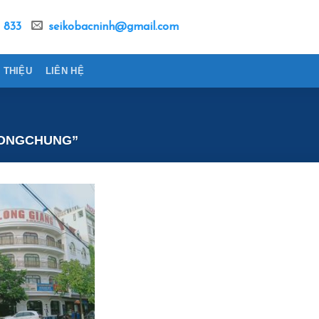
 833
seikobacninh@gmail.com
I THIỆU
LIÊN HỆ
ONGCHUNG”
Add to
wishlist