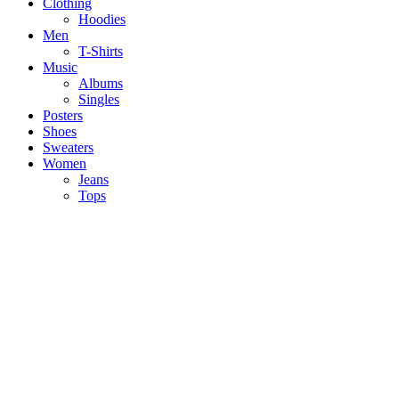
Clothing
Hoodies
Men
T-Shirts
Music
Albums
Singles
Posters
Shoes
Sweaters
Women
Jeans
Tops