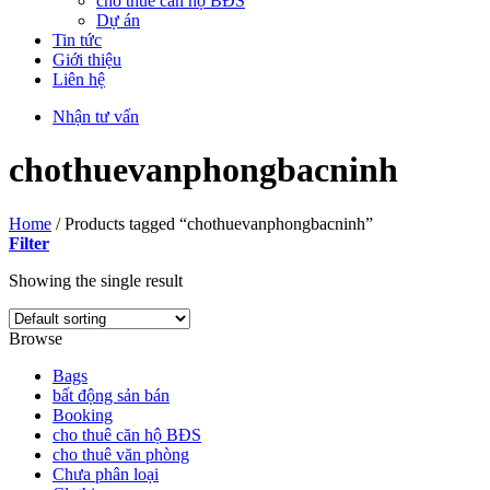
cho thuê căn hộ BĐS
Dự án
Tin tức
Giới thiệu
Liên hệ
Nhận tư vấn
chothuevanphongbacninh
Home
/
Products tagged “chothuevanphongbacninh”
Filter
Showing the single result
Browse
Bags
bất động sản bán
Booking
cho thuê căn hộ BĐS
cho thuê văn phòng
Chưa phân loại