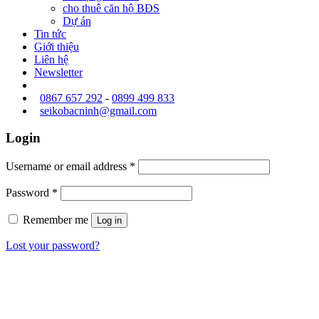
cho thuê căn hộ BĐS
Dự án
Tin tức
Giới thiệu
Liên hệ
Newsletter
0867 657 292
-
0899 499 833
seikobacninh@gmail.com
Login
Username or email address
*
Password
*
Remember me
Log in
Lost your password?