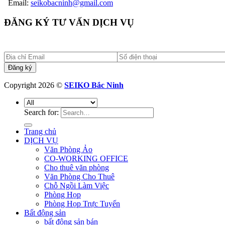
Email:
seikobacninh@gmail.com
ĐĂNG KÝ TƯ VẤN DỊCH VỤ
Copyright 2026 ©
SEIKO Bắc Ninh
Search for:
Trang chủ
DỊCH VỤ
Văn Phòng Ảo
CO-WORKING OFFICE
Cho thuê văn phòng
Văn Phòng Cho Thuê
Chỗ Ngồi Làm Việc
Phòng Họp
Phòng Họp Trực Tuyến
Bất động sản
bất động sản bán