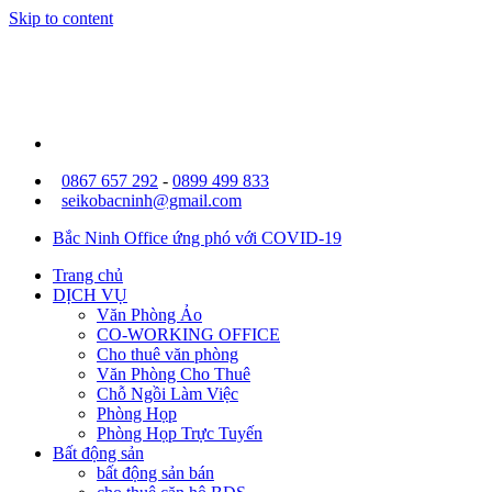
Skip to content
0867 657 292
-
0899 499 833
seikobacninh@gmail.com
Bắc Ninh Office ứng phó với COVID-19
Trang chủ
DỊCH VỤ
Văn Phòng Ảo
CO-WORKING OFFICE
Cho thuê văn phòng
Văn Phòng Cho Thuê
Chỗ Ngồi Làm Việc
Phòng Họp
Phòng Họp Trực Tuyến
Bất động sản
bất động sản bán