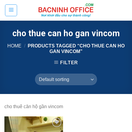
Skip
to
content
cho thue can ho gan vincom
HOME
/
PRODUCTS TAGGED “CHO THUE CAN HO
GAN VINCOM”
FILTER
cho thuê căn hộ gần vincom
Add to