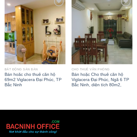
Add to
Add to
wishlist
wishlist
BẤT ĐỘNG SẢN BÁN
CHO THUÊ VĂN PHÒNG
Bán hoăc cho thuê căn hộ
Bán hoặc Cho thuê căn hộ
69m2 Viglacera Đại Phúc, TP
Viglacera Đại Phúc, Ngã 6 TP
Bắc Ninh
Bắc Ninh, diện tích 80m2,