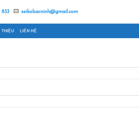
 833
seikobacninh@gmail.com
I THIỆU
LIÊN HỆ