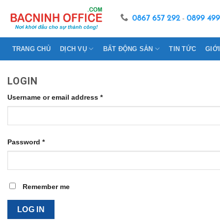
Skip
to
0867 657 292
-
0899 499
content
TRANG CHỦ
DỊCH VỤ
BẤT ĐỘNG SẢN
TIN TỨC
GIỚ
LOGIN
Username or email address
*
Password
*
Remember me
LOG IN