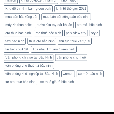
fashion
khi bị côvit-19 thì làm gì
khoi ngiep
Khu đô thị Him Lam green park
kinh tế thế giới 2021
mua bán bất động sản
mua bán bất động sản bắc ninh
máy đo thân nhiệt
nước rửa tay sát khuẩn
oto mới bắc ninh
oto thue bac ninh
oto thuê bắc ninh
park view city
style
taxi bac ninh
thuê oto bắc ninh
thủ tục thuê xe tự lái
tin tức covit 19
Tòa nhà HimLam Green park
Văn phòng chia sẻ tại Bắc Ninh
văn phòng cho thuê
văn phòng cho thuê tại bắc ninh
văn phòng khởi nghiệp tại Bắc Ninh
women
xe mới bắc ninh
xe oto thuê bắc ninh
xe thuê giá rẻ bắc ninh