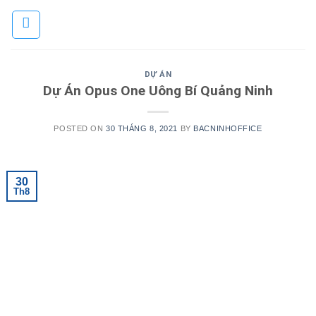
Skip
to
content
DỰ ÁN
Dự Án Opus One Uông Bí Quảng Ninh
POSTED ON
30 THÁNG 8, 2021
BY
BACNINHOFFICE
30
Th8