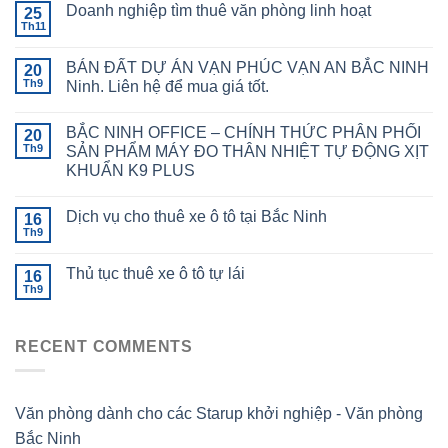
Doanh nghiệp tìm thuê văn phòng linh hoạt
25
Th11
BÁN ĐẤT DỰ ÁN VẠN PHÚC VẠN AN BẮC NINH
20
Th9
Ninh. Liên hệ để mua giá tốt.
BẮC NINH OFFICE – CHÍNH THỨC PHÂN PHỐI
20
Th9
SẢN PHẨM MÁY ĐO THÂN NHIỆT TỰ ĐỘNG XỊT
KHUẨN K9 PLUS
Dịch vụ cho thuê xe ô tô tại Bắc Ninh
16
Th9
Thủ tục thuê xe ô tô tự lái
16
Th9
RECENT COMMENTS
Văn phòng dành cho các Starup khởi nghiệp - Văn phòng
Bắc Ninh