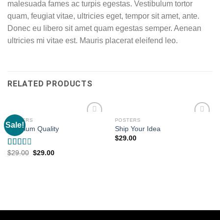
malesuada fames ac turpis egestas. Vestibulum tortor
quam, feugiat vitae, ultricies eget, tempor sit amet, ante.
Donec eu libero sit amet quam egestas semper. Aenean
ultricies mi vitae est. Mauris placerat eleifend leo.
RELATED PRODUCTS
POSTERS
POSTERS
Sale!
Add to
Add to
Premium Quality
Ship Your Idea
wishlist
wishlist
$
29.00
Rated
$
29.00
$
29.00
2.00
out
of 5