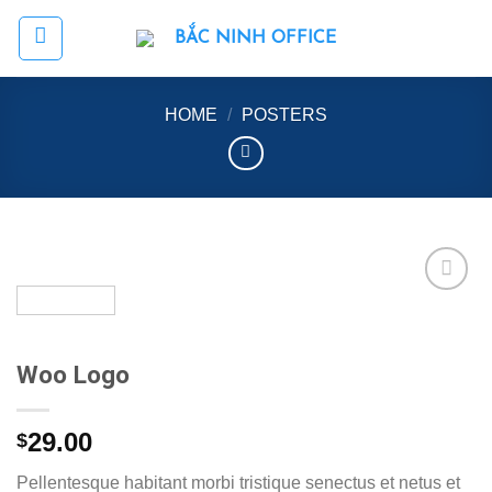
Skip
to
content
HOME
/
POSTERS
Add to
wishlist
Woo Logo
29.00
$
Pellentesque habitant morbi tristique senectus et netus et