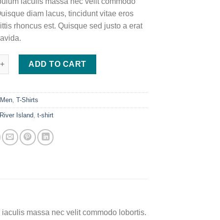
tibulum iaculis massa nec velit commodo
Quisque diam lacus, tincidunt vitae eros
ittis rhoncus est. Quisque sed justo a erat
ravida.
lifornia Sub River Island quantity
ADD TO CART
:
Men
,
T-Shirts
River Island
,
t-shirt
m iaculis massa nec velit commodo lobortis.