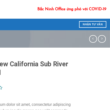
Bắc Ninh Office ứng phó với COVID-19
NHẬN TƯ VẤN
ew California Sub River
d
um dolor sit amet, consectetur adipiscing