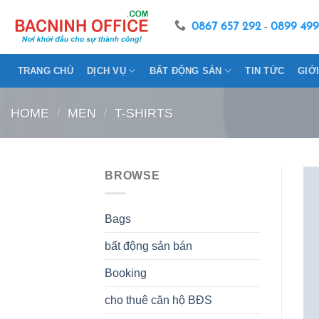
Skip
to
0867 657 292
-
0899 499
content
TRANG CHỦ
DỊCH VỤ
BẤT ĐỘNG SẢN
TIN TỨC
GIỚ
HOME
/
MEN
/
T-SHIRTS
BROWSE
Bags
bất động sản bán
Booking
cho thuê căn hộ BĐS