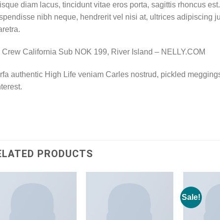
sque diam lacus, tincidunt vitae eros porta, sagittis rhoncus est.
pendisse nibh neque, hendrerit vel nisi at, ultrices adipiscing j
retra.
 Crew California Sub NOK 199, River Island – NELLY.COM
fa authentic High Life veniam Carles nostrud, pickled megging
terest.
ELATED PRODUCTS
Sale!
Add to
Add to
wishlist
wishlist