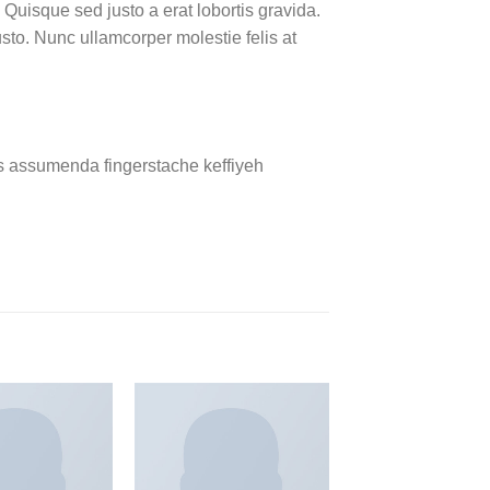
 Quisque sed justo a erat lobortis gravida.
usto. Nunc ullamcorper molestie felis at
s assumenda fingerstache keffiyeh
Add to
Add to
wishlist
wishlist