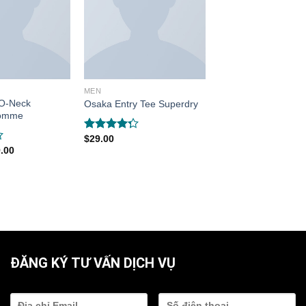
MEN
 O-Neck
Osaka Entry Tee Superdry
Homme
$
29.00
Rated
4.00
out
.00
of 5
ĐĂNG KÝ TƯ VẤN DỊCH VỤ