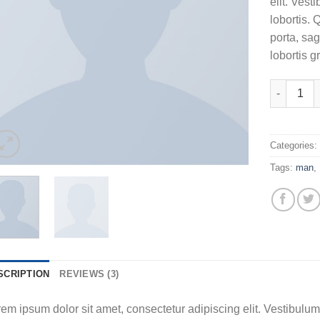
elit. Ves
ratings
lobortis. 
porta, sag
lobortis g
SS Crew Ca
Categories
Tags:
man
,
SCRIPTION
REVIEWS (3)
em ipsum dolor sit amet, consectetur adipiscing elit. Vestibulu